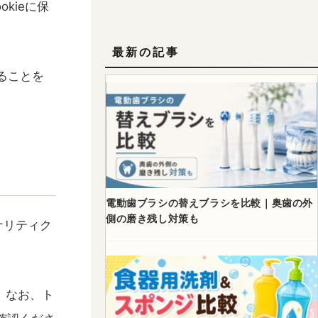
kieに保
最新の記事
することを
電動歯ブラシの替えブラシを比較｜奥歯の外
側の磨き残し対策も
ナリティク
。なお、ト