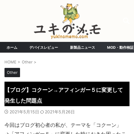
ホーム
デバイスレビュー
新製品ニュース
MOD・動作検証
HOME
>
Other
>
Other
【ブログ】コクーン→アフィンガー５に変更して
発生した問題点
2021年5月15日
2021年5月26日
今回はブログ初心者の私が、テーマを「コクーン」