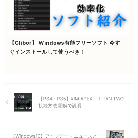
【Clibor】 Windows有能フリーソフト 今す
ぐインストールして使うべき！
【PS4・PS5】XIM APEX ・TITAN TWO
接続方法 図解で説明
【Windows10】アップデート ニュースと