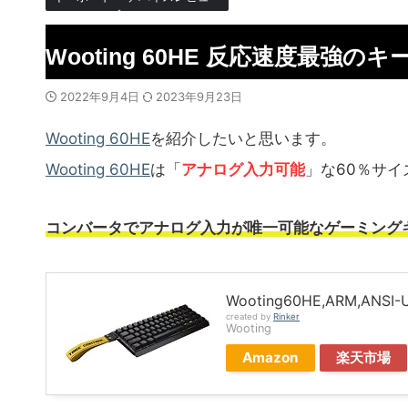
Wooting 60HE 反応速度最強の
2022年9月4日
2023年9月23日
Wooting 60HE
を紹介したいと思います。
Wooting 60HE
は「
アナログ入力可能
」な60％サ
コンバータでアナログ入力が唯一可能なゲーミング
Wooting60HE,ARM,ANSI
created by
Rinker
Wooting
Amazon
楽天市場