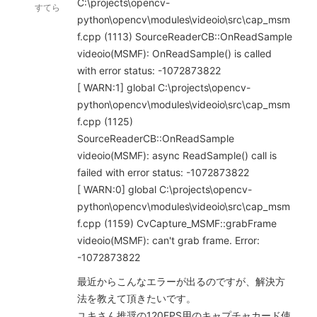
C:\projects\opencv-
すてら
python\opencv\modules\videoio\src\cap_msm
f.cpp (1113) SourceReaderCB::OnReadSample
videoio(MSMF): OnReadSample() is called
with error status: -1072873822
[ WARN:1] global C:\projects\opencv-
python\opencv\modules\videoio\src\cap_msm
f.cpp (1125)
SourceReaderCB::OnReadSample
videoio(MSMF): async ReadSample() call is
failed with error status: -1072873822
[ WARN:0] global C:\projects\opencv-
python\opencv\modules\videoio\src\cap_msm
f.cpp (1159) CvCapture_MSMF::grabFrame
videoio(MSMF): can't grab frame. Error:
-1072873822
最近からこんなエラーが出るのですが、解決方
法を教えて頂きたいです。
ユキさん推奨の120FPS用のキャプチャカード使