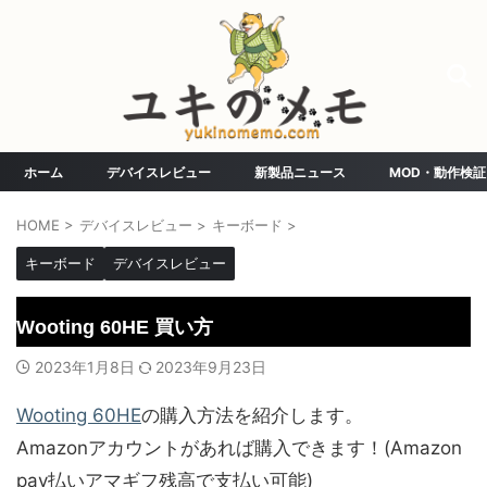
ホーム
デバイスレビュー
新製品ニュース
MOD・動作検証
HOME
>
デバイスレビュー
>
キーボード
>
キーボード
デバイスレビュー
Wooting 60HE 買い方
2023年1月8日
2023年9月23日
Wooting 60HE
の購入方法を紹介します。
Amazonアカウントがあれば購入できます！(Amazon
pay払いアマギフ残高で支払い可能)